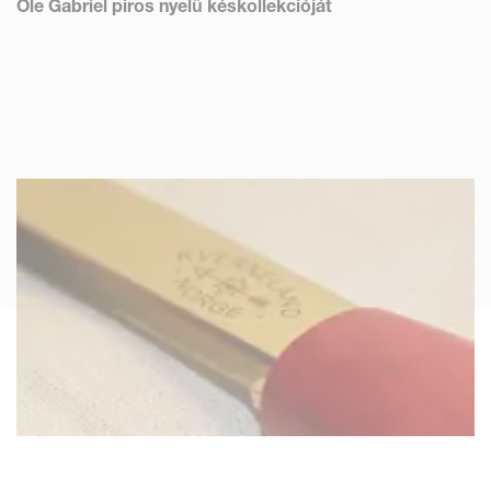
Ole Gabriel piros nyelű késkollekcióját