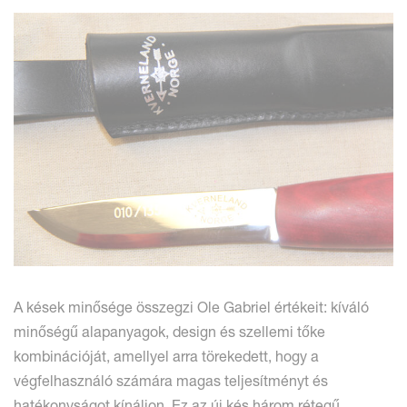
A kések minősége összegzi Ole Gabriel értékeit: kíváló
minőségű alapanyagok, design és szellemi tőke
kombinációját, amellyel arra törekedett, hogy a
végfelhasználó számára magas teljesítményt és
hatékonyságot kínáljon. Ez az új kés három rétegű