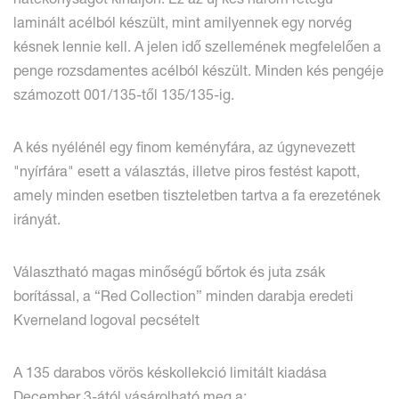
laminált acélból készült, mint amilyennek egy norvég
késnek lennie kell. A jelen idő szellemének megfelelően a
penge rozsdamentes acélból készült. Minden kés pengéje
számozott 001/135-től 135/135-ig.
A kés nyélénél egy finom keményfára, az úgynevezett
"nyírfára" esett a választás, illetve piros festést kapott,
amely minden esetben tiszteletben tartva a fa erezetének
irányát.
Választható magas minőségű bőrtok és juta zsák
borítással, a “Red Collection” minden darabja eredeti
Kverneland logoval pecsételt
A 135 darabos vörös késkollekció limitált kiadása
December 3-ától vásárolható meg a: