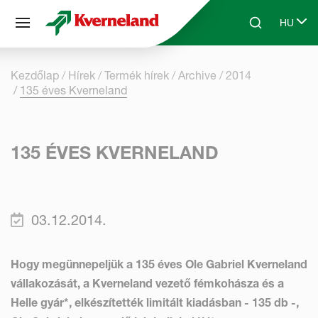
Süti preferenciák
HU
Skip to main content
Search
Select 
Kezdőlap
Hírek
Termék hírek
Archive
2014
135 éves Kverneland
135 ÉVES KVERNELAND
03.12.2014.
Hogy megünnepeljük a 135 éves Ole Gabriel Kverneland
vállakozását, a Kverneland vezető fémkohásza és a
Helle gyár*, elkészítették limitált kiadásban - 135 db -,