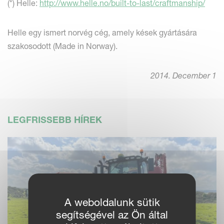
(*) Helle:
http://www.helle.no/built-to-last/craftmanship/
Helle egy ismert norvég cég, amely kések gyártására
szakosodott (Made in Norway).
2014. December 1
LEGFRISSEBB HÍREK
A weboldalunk sütik
segítségével az Ön által