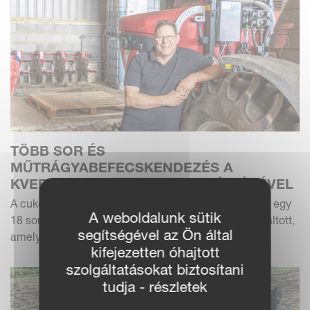
TÖBB SOR ÉS
MŰTRÁGYABEFECSKENDEZÉS A
KVERNELAND MONOPILL SEGÍTSÉGÉVEL
A cukorrépa-specialista RJC Todd az idei szezonban egy
A weboldalunk sütik
18 soros Kverneland Monopill precíziós vetőgépre váltott,
segítségével az Ön által
amely fronttartállyal van kiegészítve a...
kifejezetten óhajtott
szolgáltatásokat biztosítani
tudja - részletek