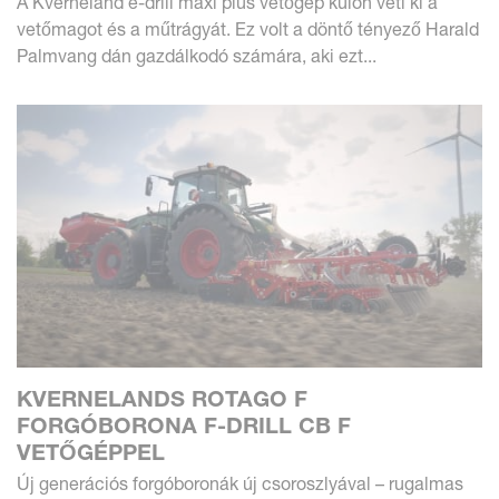
A Kverneland e-drill maxi plus vetőgép külön veti ki a
vetőmagot és a műtrágyát. Ez volt a döntő tényező Harald
Palmvang dán gazdálkodó számára, aki ezt...
KVERNELANDS ROTAGO F
FORGÓBORONA F-DRILL CB F
VETŐGÉPPEL
Új generációs forgóboronák új csoroszlyával – rugalmas