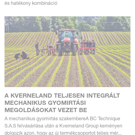
és hatékony kombináció
A KVERNELAND TELJESEN INTEGRÁLT
MECHANIKUS GYOMIRTÁSI
MEGOLDÁSOKAT VEZET BE
A mechanikus gyomirtás szakembereA BC Technique
S.A.S felvásárlása után a Kverneland Group keményen
dolgozik azon, hogy az új termékcsoportot teljes mér...