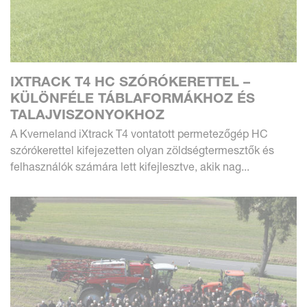
IXTRACK T4 HC SZÓRÓKERETTEL –
KÜLÖNFÉLE TÁBLAFORMÁKHOZ ÉS
TALAJVISZONYOKHOZ
A Kverneland iXtrack T4 vontatott permetezőgép HC
szórókerettel kifejezetten olyan zöldségtermesztők és
felhasználók számára lett kifejlesztve, akik nag...