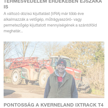
TERMÉSVÉDELEM ÉRDEKÉBEN ÉJSZAKA
IS
A változó dózisú kijuttatást (VRA) már több éve
alkalmazzák a vetőgép, műtrágyaszóró- vagy
permetezőgép kijuttatott mennyiségének a szántóföld
meghatár...
PONTOSSÁG A KVERNELAND IXTRACK T4