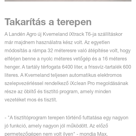
Takarítás a terepen
A Landén Agro új Kverneland iXtrack T6-ja szállításkor
már majdnem használatra kész volt. Az egyetlen
módosítás a rámpa 32 méteresre való átépítése volt, hogy
elférjen benne a nyolc méteres vetőgép és a 16 méteres
henger. A tartály térfogata 6400 liter, a frissvíz-tartalék 600
literes. A Kverneland teljesen automatikus elektromos
szelepvezérléssel rendelkező iXclean Pro megoldásának
része az öblítő és tisztító program, amely minden
vezetéket mos és tisztít.
- "A tisztítóprogram terepen történő futtatása egy nagyon
jó funkció, amely nagyon jól működött. Az előző
permetezőgépen nem volt ilyen" - mondja Max.