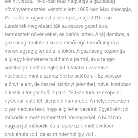
tekint vissza. 1948-ban Max nagyapja a gazdaság
növénytermesztési vezetője lett. 1985-ben Max édesapja,
Per vette át ugyanezt a szerepet, majd 2016-ban
Landénék megvásárolták az összes gépet és a
termesztett növényeket, és bérlők lettek. A táj dombos, a
gazdaság területe a kiváló minőségű termőtalajtól a
merev agyagig terjed a lejtőkön. A gazdaság központja
alig egy kilométerre található a parttól, és a tenger
közelsége miatt az éghajlat általában valamivel
hűvösebb, mint a szárazföld belsejében. - Ez sokszor
előnyt jelent, de ősszel hátrányt jelenthet, mivel korábban
érkezik a tenger felől a pára. "Ritkán tudunk csépelni
nyolcnál, este fél kilencnél hamarabb. A mélyedésekben
olyan nedves lesz, hogy alig lehet vezetni. Egyébként jól
működik a most termesztett növényekkel. A búzában
nagyon jól működik, és a repce az elmúlt években
problémás volt, de ez mindenhol így volt .