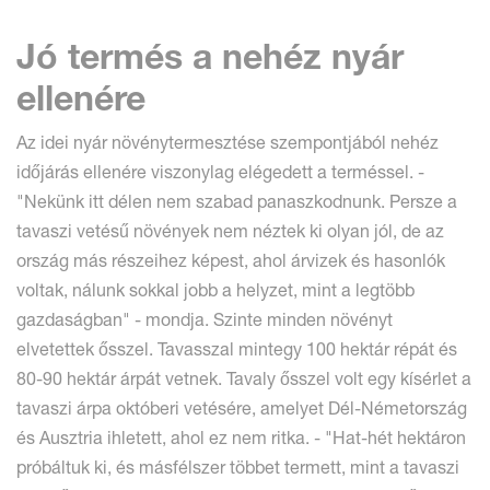
Jó termés a nehéz nyár
ellenére
Az idei nyár növénytermesztése szempontjából nehéz
időjárás ellenére viszonylag elégedett a terméssel. -
"Nekünk itt délen nem szabad panaszkodnunk. Persze a
tavaszi vetésű növények nem néztek ki olyan jól, de az
ország más részeihez képest, ahol árvizek és hasonlók
voltak, nálunk sokkal jobb a helyzet, mint a legtöbb
gazdaságban" - mondja. Szinte minden növényt
elvetettek ősszel. Tavasszal mintegy 100 hektár répát és
80-90 hektár árpát vetnek. Tavaly ősszel volt egy kísérlet a
tavaszi árpa októberi vetésére, amelyet Dél-Németország
és Ausztria ihletett, ahol ez nem ritka. - "Hat-hét hektáron
próbáltuk ki, és másfélszer többet termett, mint a tavaszi