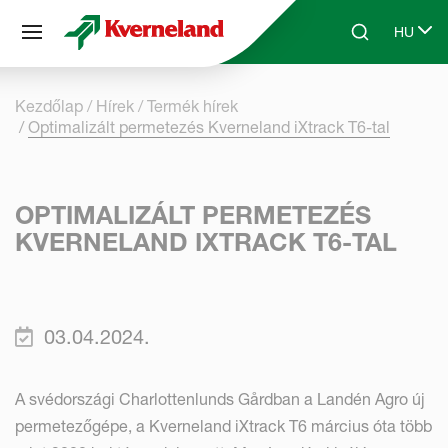
Süti preferenciák
HU
Skip to main content
Search
Select 
Kezdőlap
Hírek
Termék hírek
Optimalizált permetezés Kverneland iXtrack T6-tal
OPTIMALIZÁLT PERMETEZÉS
KVERNELAND IXTRACK T6-TAL
03.04.2024.
A svédországi Charlottenlunds Gårdban a Landén Agro új
permetezőgépe, a Kverneland iXtrack T6 március óta több