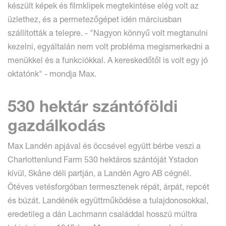
készült képek és filmklipek megtekintése elég volt az
üzlethez, és a permetezőgépet idén márciusban
szállították a telepre. - "Nagyon könnyű volt megtanulni
kezelni, egyáltalán nem volt probléma megismerkedni a
menükkel és a funkciókkal. A kereskedőtől is volt egy jó
oktatónk" - mondja Max.
530 hektár szántóföldi
gazdálkodás
Max Landén apjával és öccsével együtt bérbe veszi a
Charlottenlund Farm 530 hektáros szántóját Ystadon
kívül, Skåne déli partján, a Landén Agro AB cégnél.
Ötéves vetésforgóban termesztenek répát, árpát, repcét
és búzát. Landénék együttműködése a tulajdonosokkal,
eredetileg a dán Lachmann családdal hosszú múltra