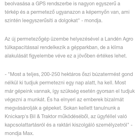
beolvasása a GPS rendszerbe is nagyon egyszerű a
térkép és a permetező ugyanazon a képernyőn van, ami
szintén leegyszerűsíti a dolgokat" - mondja.
Az új permetezőgép üzembe helyezésével a Landén Agro
túlkapacitással rendelkezik a gépparkban, de a klíma
alakulását figyelembe véve ez a jövőben értékes lehet.
- "Most a teljes, 200-250 hektáros őszi búzatermést gond
nélkül ki tudjuk permetezni egy nap alatt, ha kell. Most
már gépeink vannak, így szükség esetén gyorsan el tudjuk
végezni a munkát. És ha elnyeri az emberek bizalmát
megvásárolják a gépeket. Sokan kellett tanulnunk a
Knickarp's Bil & Traktor működéséből, az ügyféllel való
kapcsolattartásról és a raktári kiszolgáló személyzetról" -
mondja Max.