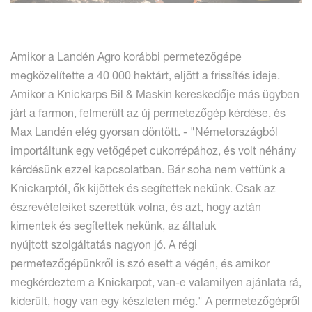
Amikor a Landén Agro korábbi permetezőgépe
megközelítette a 40 000 hektárt, eljött a frissítés ideje.
Amikor a Knickarps Bil & Maskin kereskedője más ügyben
járt a farmon, felmerült az új permetezőgép kérdése, és
Max Landén elég gyorsan döntött. - "Németországból
importáltunk egy vetőgépet cukorrépához, és volt néhány
kérdésünk ezzel kapcsolatban. Bár soha nem vettünk a
Knickarptól, ők kijöttek és segítettek nekünk. Csak az
észrevételeiket szerettük volna, és azt, hogy aztán
kimentek és segítettek nekünk, az általuk
nyújtott szolgáltatás nagyon jó. A régi
permetezőgépünkről is szó esett a végén, és amikor
megkérdeztem a Knickarpot, van-e valamilyen ajánlata rá,
kiderült, hogy van egy készleten még." A permetezőgépről