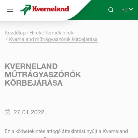
Süti preferenciák
HU
Skip to main content
Search
Select 
Kezdőlap
Hírek
Termék hírek
Kverneland műtrágyaszórók körbejárása
KVERNELAND
MŰTRÁGYASZÓRÓK
KÖRBEJÁRÁSA
27.01.2022.
Ez a körbetekintés átfogó áttekintést nyújt a Kverneland