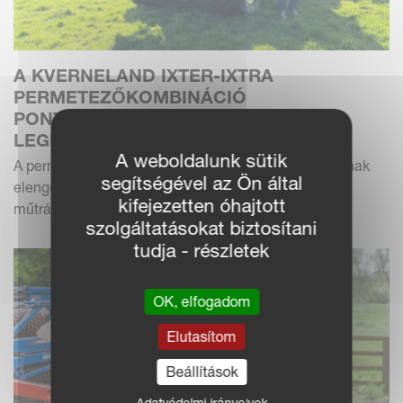
A KVERNELAND IXTER-IXTRA
PERMETEZŐKOMBINÁCIÓ
PONTOSSÁGOT BIZTOSÍT SKÓCIA
LEGKEMÉNYEBB SZÁNTÓFÖLDJEIN
A weboldalunk sütik
A permetezés Jack Wilson vállalkozó szolgáltatásainak
segítségével az Ön által
elengedhetetlen részévé vált, a bálázás, a folyékony
kifejezetten óhajtott
műtrágyázás és a kőzúzás mellett. Jack a köze...
szolgáltatásokat biztosítani
tudja - részletek
OK, elfogadom
Elutasítom
Beállítások
Adatvédelmi irányelvek