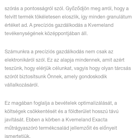
szórás a pontosságról szól. Győződjön meg arról, hogy a
felvitt termék tökéletesen eloszlik, így minden granulátum
értéket ad. A precíziós gazdálkodás a Kverneland
tevékenységének középpontjában áll.
Számunkra a precíziós gazdálkodás nem csak az
elektronikáról szól. Ez az alapja mindennek, amit azért
teszünk, hogy elérjük célunkat, vagyis hogy olyan tárcsás
szórót biztosítsunk Önnek, amely gondoskodik
vállalkozásáról.
Ez magában foglalja a bevételek optimalizálását, a
költségek csökkentését és a földterület hosszú távú
javítását. Ebben a körben a Kverneland Exacta
műtrágyaszóró termékcsalád jellemzőit és előnyeit
ismertetjük.