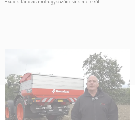
Exacta tárcsás műtrágyaszóró kínálatunkról.