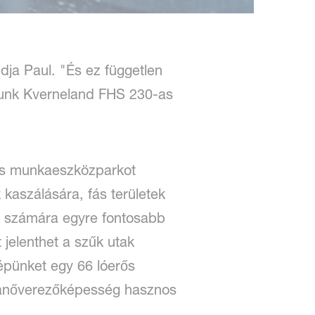
dja Paul. "És ez független
nálunk Kverneland FHS 230-as
 és munkaeszközparkot
 kaszálására, fás területek
nk számára egyre fontosabb
 jelenthet a szűk utak
épünket egy 66 lóerős
 manőverezőképesség hasznos