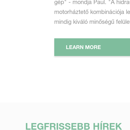
gép" - mondja Paul. "A hidra
motorháztető kombinációja l
mindig kiváló minőségű felüle
LEARN MORE
LEGFRISSEBB HÍREK