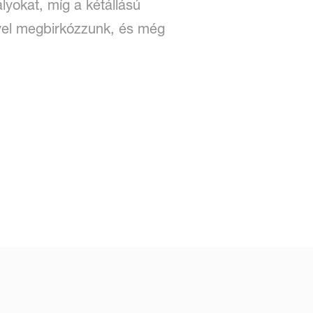
lyokat, míg a kétállású
yel megbirkózzunk, és még