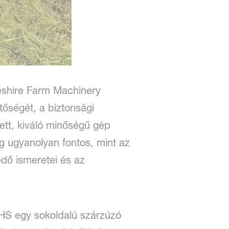
eshire Farm Machinery
tőségét, a biztonsági
ett, kiváló minőségű gép
g ugyanolyan fontos, mint az
kedő ismeretei és az
 FHS egy sokoldalú szárzúzó