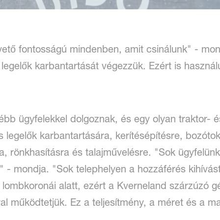
vető fontosságú mindenben, amit csinálunk" - mon
 a legelők karbantartását végezzük. Ezért is hasz
lébb ügyfelekkel dolgoznak, és egy olyan traktor-
legelők karbantartására, kerítésépítésre, bozótok
a, rönkhasításra és talajművelésre. "Sok ügyfelü
 - mondja. "Sok telephelyen a hozzáférés kihívást
lombkoronái alatt, ezért a Kverneland szárzúzó g
ral működtetjük. Ez a teljesítmény, a méret és a