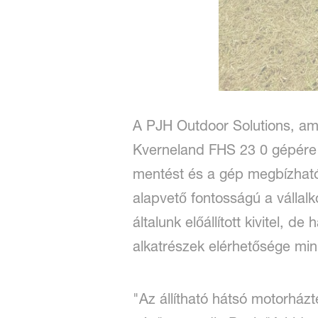
A PJH Outdoor Solutions, am
Kverneland FHS 23 0 gépére vá
mentést és a gép megbízhatós
alapvető fontosságú a vállal
általunk előállított kivitel, 
alkatrészek elérhetősége mini
"Az állítható hátsó motorház