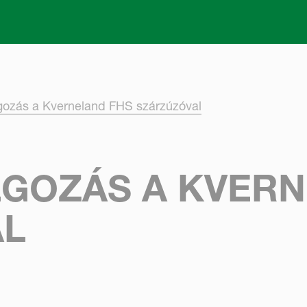
Skip to main content
gozás a Kverneland FHS szárzúzóval
LGOZÁS A KVER
AL