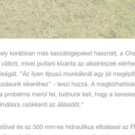
ely korábban más kaszálógépeket használt, a Ch
ltott, mivel javítani kívánta az alkatrészek elérhe
ágát. "Az ilyen típusú munkáknál egy jól megépít
kozásunk sikeréhez" - teszi hozzá. A megbízhatósá
de ha probléma merül fel, tudnunk kell, hogy a keres
málisra csökkenti az állásidőt."
tetővel és az 500 mm-es hidraulikus eltolással az