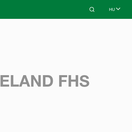
HU
Search
Select lang
NELAND FHS