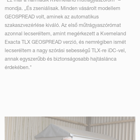
mondja. „És zseniálisak. Minden vásárolt modellem
GEOSPREAD volt, aminek az automatikus
szakaszvezérlése kiváló. Az első műtrágyaszórómat
azonnal lecseréltem, amint megérkezett a Kverneland
Exacta TLX GEOSPREAD verzió, és nemrégiben ismét
lecseréltem a nagy szórási sebességű TLX-re iDC-vel,
annak egyszerűbb és biztonságosabb hajtáslánca
érdekében."