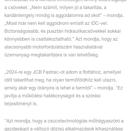
a csöveket. „Nem számít, milyen jó a takarítás, a
kardántengely mindig is aggodalomra ad okot” – mondja.
„Most már nem kell aggódnom emiatt az iDC-vel.
Biztonságosabb, és pusztán hidraulikacsövekkel sokkal
könnyebben is csatlakoztatható.” Azt mondja, hogy az
alacsonyabb motorfordulatszám használatával
üzemanyag-megtakarításra is van lehetőség.
„2024-re egy JCB Fastrac-ot adom a flottához, amellyel
időt takaríthat meg, ha olyan termőföldhöz kell utazni,
amely akár egy órányira is lehet a farmtól” – mondja. "Ez
javítja a működési hatékonyságot és a szórási
teljesítményt is.
"Azt mondja, hogy a csúcstechnológiás műtrágyaszóró a
gazdaságot a változó dózisú alkalmazások kihasználása