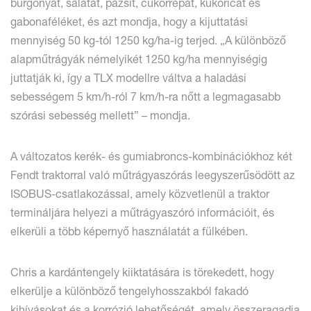
burgonyát, salátát, pázsit, cukorrépát, kukoricát és
gabonaféléket, és azt mondja, hogy a kijuttatási
mennyiség 50 kg-tól 1250 kg/ha-ig terjed. „A különböző
alapműtrágyák némelyikét 1250 kg/ha mennyiségig
juttatják ki, így a TLX modellre váltva a haladási
sebességem 5 km/h-ról 7 km/h-ra nőtt a legmagasabb
szórási sebesség mellett” – mondja.
A változatos kerék- és gumiabroncs-kombinációkhoz két
Fendt traktorral való műtrágyaszórás leegyszerűsödött az
ISOBUS-csatlakozással, amely közvetlenül a traktor
termináljára helyezi a műtrágyaszóró információit, és
elkerüli a több képernyő használatát a fülkében.
Chris a kardántengely kiiktatására is törekedett, hogy
elkerülje a különböző tengelyhosszakból fakadó
kihívásokat és a korrózió lehetőségét, amely összeragadja