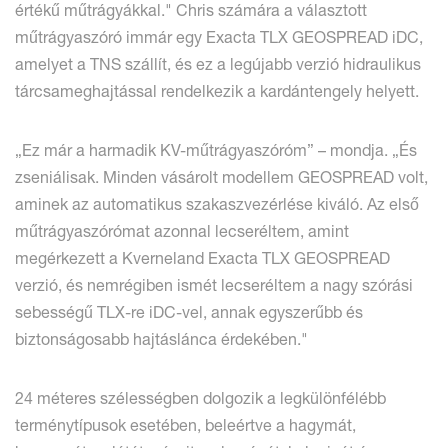
értékű műtrágyákkal." Chris számára a választott
műtrágyaszóró immár egy Exacta TLX GEOSPREAD iDC,
amelyet a TNS szállít, és ez a legújabb verzió hidraulikus
tárcsameghajtással rendelkezik a kardántengely helyett.
„Ez már a harmadik KV-műtrágyaszóróm” – mondja. „És
zseniálisak. Minden vásárolt modellem GEOSPREAD volt,
aminek az automatikus szakaszvezérlése kiváló. Az első
műtrágyaszórómat azonnal lecseréltem, amint
megérkezett a Kverneland Exacta TLX GEOSPREAD
verzió, és nemrégiben ismét lecseréltem a nagy szórási
sebességű TLX-re iDC-vel, annak egyszerűbb és
biztonságosabb hajtáslánca érdekében."
24 méteres szélességben dolgozik a legkülönfélébb
terménytípusok esetében, beleértve a hagymát,