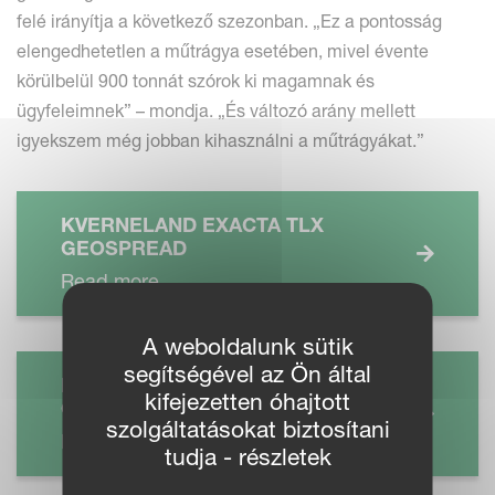
felé irányítja a következő szezonban. „Ez a pontosság
elengedhetetlen a műtrágya esetében, mivel évente
körülbelül 900 tonnát szórok ki magamnak és
ügyfeleimnek” – mondja. „És változó arány mellett
igyekszem még jobban kihasználni a műtrágyákat.”
KVERNELAND EXACTA TLX
GEOSPREAD
Read more
A weboldalunk sütik
segítségével az Ön által
KVERNELAND EXACTA TLX
kifejezetten óhajtott
GEOSPREAD IDC
szolgáltatásokat biztosítani
Read more
tudja - részletek