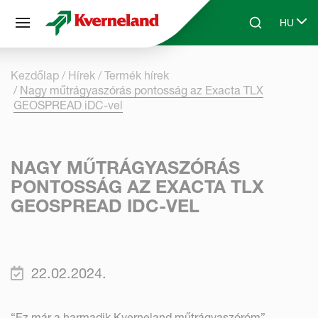
Süti preferenciák
HU
Skip to main content
Search
Select 
Kezdőlap
Hírek
Termék hírek
Nagy műtrágyaszórás pontosság az Exacta TLX
GEOSPREAD iDC-vel
NAGY MŰTRÁGYASZÓRÁS
PONTOSSÁG AZ EXACTA TLX
GEOSPREAD IDC-VEL
22.02.2024.
“Ez már a harmadik Kverneland műtrágyaszóróm” –