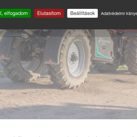
, elfogadom
Elutasítom
Beállítások
Adatvédelmi irány