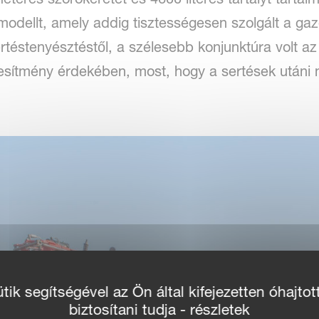
t modellt, amely addig tisztességesen szolgált a g
rtéstenyésztéstől, a szélesebb konjunktúra volt az
jesítmény érdekében, most, hogy a sertések utáni 
ik segítségével az Ön által kifejezetten óhajtot
biztosítani tudja - részletek