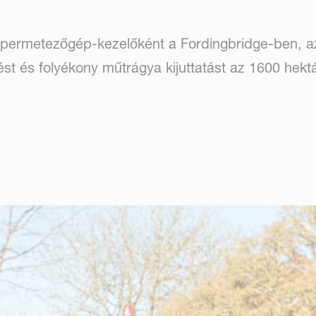
 permetezőgép-kezelőként a Fordingbridge-ben, az 
t és folyékony műtrágya kijuttatást az 1600 hekt