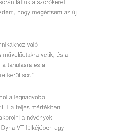
orán láttuk a szórókeret
 kezdem, hogy megértsem az új
hnikákhoz való
 művelőutakra vetik, és a
a tanulásra és a
e kerül sor.”
Ahol a legnagyobb
i. Ha teljes mértékben
yakorolni a növények
 Dyna VT fülkéjében egy