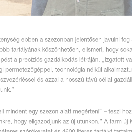
ékenység ebben a szezonban jelentősen javulni fo
b tartályának köszönhetően, elismeri, hogy sokat
pést a precíziós gazdálkodás létráján. „Izgatott v
i permetezőgéppel, technológia nélkül alkalmaztu
vezérléssel és azzal a hosszú távú céllal gazdálk
junk.”
ell mindent egy szezon alatt megérteni” – teszi ho
kre, hogy eligazodjunk az új utunkon.” A farm új 
éteres szórókeretet és 4600 literes tartályt tartal