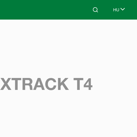
HU
Search
Select lang
XTRACK T4