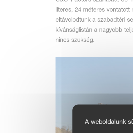
literes, 24 méteres vontatot
eltávolodtunk a szabadtéri se
kívánságlistán a nagyobb tel
nincs szükség.
A weboldalunk süt