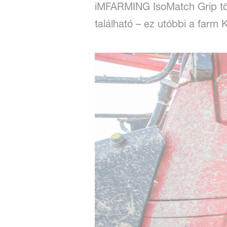
iMFARMING IsoMatch Grip töb
található – ez utóbbi a farm K