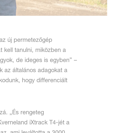
g az új permetezőgép
 kell tanulni, miközben a
agyok, de ideges is egyben” –
k az általános adagokat a
odunk, hogy differenciált
zzá. „És rengeteg
Kverneland iXtrack T4-jét a
maz, ami leváltotta a 3000