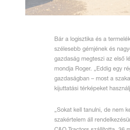
Bár a logisztika és a termel
szélesebb gémjének és nagyob
gazdaság megteszi az első lé
mondja Roger. „Eddig egy rég
gazdaságban – most a szakasz
kijuttatási térképeket használ
„Sokat kell tanulni, de nem k
szakértelem áll rendelkezésün
C&O Tractors szállította. 36 m