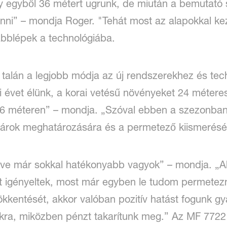
 egyből 36 métert ugrunk, de miután a bemutató s
zt tenni” – mondja Roger. "Tehát most az alapokkal
ábblépek a technológiába.
talán a legjobb módja az új rendszerekhez és tec
évet élünk, a korai vetésű növényeket 24 méteres
6 méteren” – mondja. „Szóval ebben a szezonban 
tárok meghatározására és a permetező kiismerésér
intve már sokkal hatékonyabb vagyok” – mondja. „
t igényeltek, most már egyben le tudom permetezn
ökkentését, akkor valóban pozitív hatást fogunk g
ra, miközben pénzt takarítunk meg.” Az MF 7722