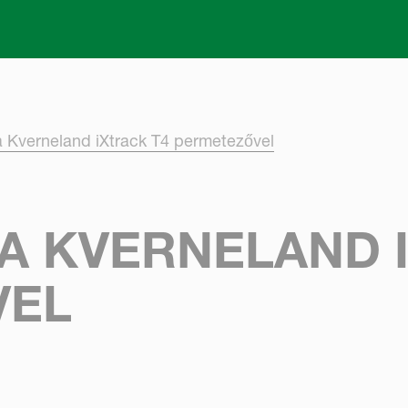
Skip to main content
 Kverneland iXtrack T4 permetezővel
A KVERNELAND I
VEL