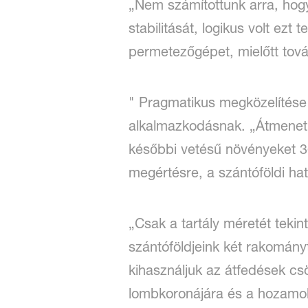
„Nem számítottunk arra, hogy
stabilitását, logikus volt e
permetezőgépet, mielőtt tov
" Pragmatikus megközelítése 
alkalmazkodásnak. „Átmeneti 
későbbi vetésű növényeket 3
megértésre, a szántóföldi ha
„Csak a tartály méretét tek
szántóföldjeink két rakomány
kihasználjuk az átfedések cs
lombkoronájára és a hozamok