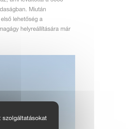
azdaságban. Miután
 első lehetőség a
magágy helyreállítására már
t szolgáltatásokat