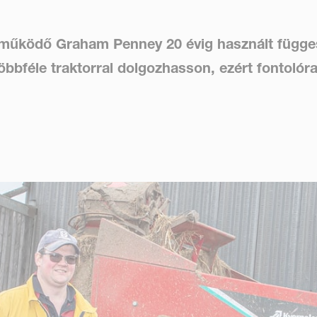
 működő Graham Penney 20 évig használt függes
bbféle traktorral dolgozhasson, ezért fontolóra