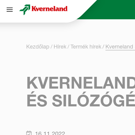
Süti preferenciák
Kezdőlap
Hírek
Termék hírek
Kverneland 
KVERNELAND
ÉS SILÓZÓG
16.11.2022.