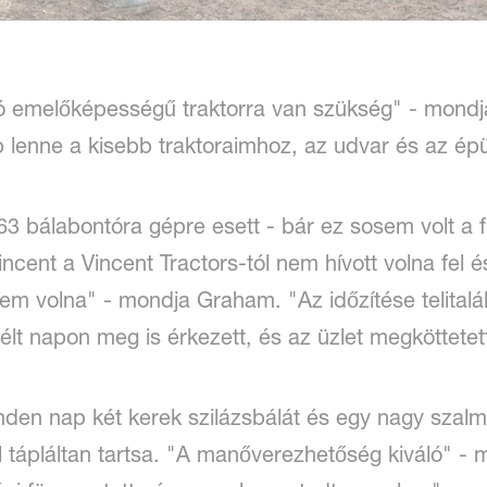
jó emelőképességű traktorra van szükség" - mond
 lenne a kisebb traktoraimhoz, az udvar és az épü
3 bálabontóra gépre esett - bár ez sosem volt a 
Vincent a Vincent Tractors-tól nem hívott volna fel
em volna" - mondja Graham. "Az időzítése telitalá
t napon meg is érkezett, és az üzlet megköttetet
den nap két kerek szilázsbálát és egy nagy szalm
ól tápláltan tartsa. "A manőverezhetőség kiváló" -