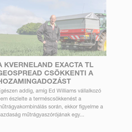
A KVERNELAND EXACTA TL
GEOSPREAD CSÖKKENTI A
HOZAMINGADOZÁST
gészen addig, amíg Ed Williams vállalkozó
em észlelte a terméscsökkenést a
űtrágyakombinálás során, ekkor figyelme a
azdaság műtrágyaszórójának egy...