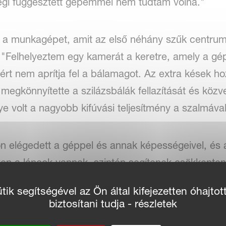
 régi függesztett gépemmel nem tudtam volna."
e a munkagépet, amit az első néhány szűk centrum
 "Felhelyeztem egy kamerát a keretre, amely a gép
rt nem aprítja fel a bálamagot. Az extra kések ho
egkönnyítette a szilázsbálák fellazítását és közve
ye volt a nagyobb kifúvási teljesítmény a szalmával
 elégedett a géppel és annak képességeivel, és a
n a láncok vannak, szintén segítenek csökkenteni 
 is, így ha mással kellene etetnem és almoznom, 
ik segítségével az Ön által kifejezetten óhajtot
épet" - mondja. "Egy tolatókamerát is beépítettem,
biztosítani tudja - részletek
pár LED-es munkalámpát a hátulján, hogy megkönn