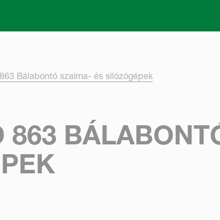
Skip to main content
863 Bálabontó szalma- és silózógépek
 863 BÁLABONT
ÉPEK