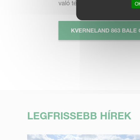
való téli munkát. Ez egy nagy
OK
KVERNELAND 863 BALE
LEGFRISSEBB HÍREK