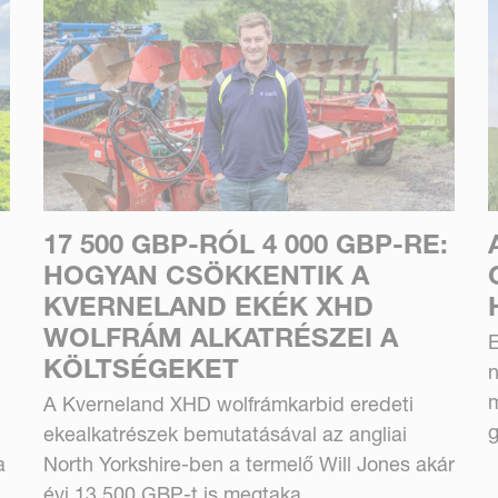
17 500 GBP-RÓL 4 000 GBP-RE:
HOGYAN CSÖKKENTIK A
KVERNELAND EKÉK XHD
WOLFRÁM ALKATRÉSZEI A
E
KÖLTSÉGEKET
n
m
A Kverneland XHD wolfrámkarbid eredeti
g
ekealkatrészek bemutatásával az angliai
a
North Yorkshire-ben a termelő Will Jones akár
évi 13 500 GBP-t is megtaka...