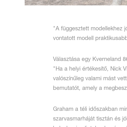
"A függesztett modellekhez 
vontatott modell praktikusabb
Választása egy Kverneland 86
"Ha a helyi értékesítő, Nick 
valószínűleg valami mást vett
bemutatót, amely a megbeszél
Graham a téli időszakban min
szarvasmarháját tisztán és j