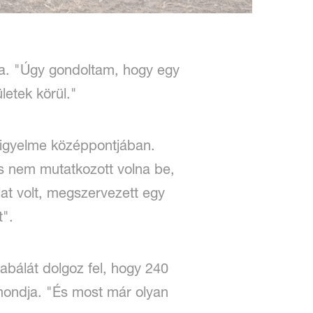
ja. "Úgy gondoltam, hogy egy
letek körül."
figyelme középpontjában.
 és nem mutatkozott volna be,
lat volt, megszervezett egy
t".
abálát dolgoz fel, hogy 240
 mondja. "És most már olyan