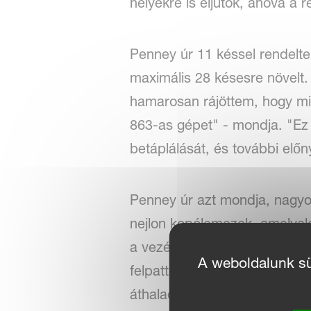
helyekre is eljutok, ahová a
Penney úr 11 késsel rendelt
maximális 28 késesre növelt.
hamarosan rájöttem, hogy mié
863-as gépet" - mondja. "Ez m
betáplálását, és további előn
Penney úr azt mondja, nagyon
nejlon kopólemezek, amelyeke
a vezérlődoboz egyszerűsége
A weboldalunk süt
felpattanni és használni a g
áthaladásban, valamint egy 