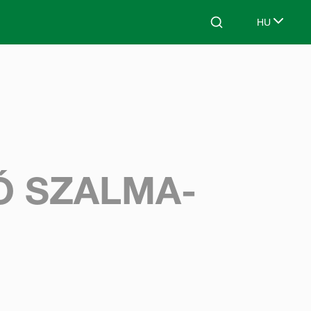
HU
Search
Select lang
Ó SZALMA-