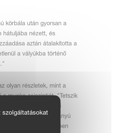
ú körbála után gyorsan a
 hátuljába nézett, és
zzáadása aztán átalakította a
tlenül a vályúkba történő
."
z olyan részletek, mint a
a munka zajszintjét. "Tetszik
akkor is nagyon könnyű
t szolgáltatásokat
 hogy segítsen az egyirányú
yítse a sötét fészerekben