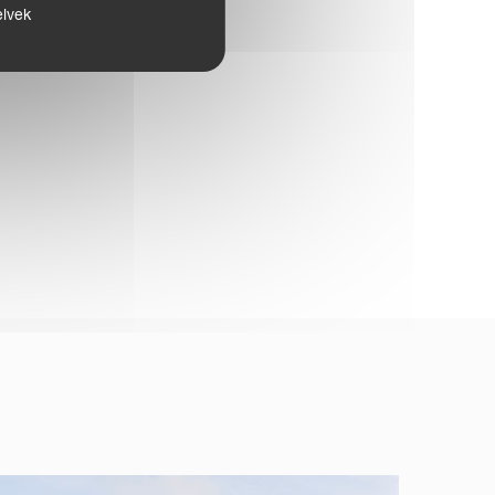
jt."
elvek