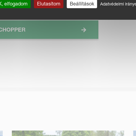
szerű gép, és a Vincent Tractors jó támogatást nyú
, elfogadom
Elutasítom
Beállítások
Adatvédelmi irány
 CHOPPER