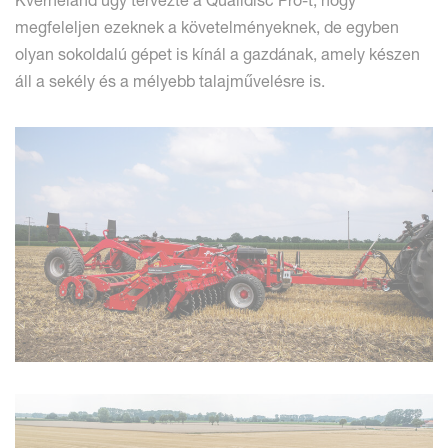
Kverneland úgy tervezte a Qualidisc Pro-t, hogy
megfeleljen ezeknek a követelményeknek, de egyben
olyan sokoldalú gépet is kínál a gazdának, amely készen
áll a sekély és a mélyebb talajművelésre is.