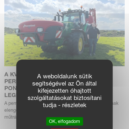
A KVERNELAND IXTER-IXTRA
A weboldalunk sütik
PERMETEZŐKOMBINÁCIÓ
segítségével az Ön által
PONTOSSÁGOT BIZTOSÍT SKÓCIA
kifejezetten óhajtott
LEGKEMÉNYEBB SZÁNTÓFÖLDJEIN
szolgáltatásokat biztosítani
A permetezés Jack Wilson vállalkozó szolgáltatásainak
tudja - részletek
elengedhetetlen részévé vált, a bálázás, a folyékony
műtrágyázás és a kőzúzás mellett. Jack a köze...
OK, elfogadom