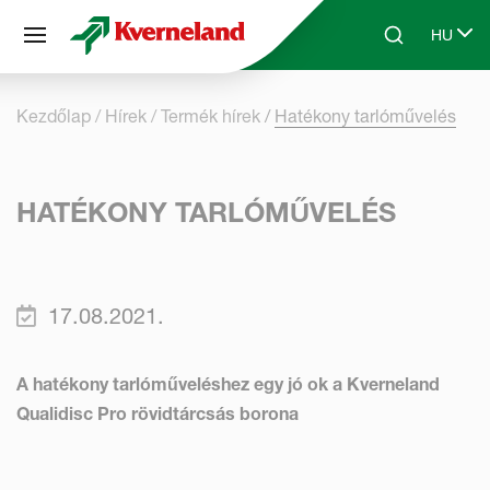
Süti preferenciák
HU
Skip to main content
Search
Select 
Kezdőlap
Hírek
Termék hírek
Hatékony tarlóművelés
HATÉKONY TARLÓMŰVELÉS
17.08.2021.
A
hatékony tarlóműveléshez egy jó ok a
Kverneland
Qualidisc Pro rövidtárcsás borona