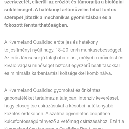
szerkezetét, elkerüli az eróziót és támogatja a biológiai
sokféleséget. A hatékony tarlóművelés tehát fontos
szerepet játszik a mechanikus gyomirtásban és a
fokozott fenntarthatóságban.
A Kverneland Qualidisc erőteljes és hatékony
teljesítményt nyújt nagy, 18–20 km/h munkasebességgel.
Az erős tárcsasor jó talajbahatolást, mélyebb művelést és
kiváló vágási minőséget biztosít egyszerű beállításokkal
és minimális karbantartási költségekkel kombinálva.
A Kverneland Qualidisc gyomokat és önkéntes
gabonaféléket tartalmaz a talajban, intenzív keveréssel,
hogy elősegítse csírázásukat a későbbi hatékonyabb
kezelés érdekében. A szalma egyenletes beépítése
kulcsfontosságú tényező a vetőmag csírázásához. Ezért a