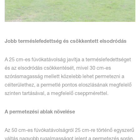
Jobb terméslefedettség és csökkentett elsodródás
A 25 cm-es fúvókatávolság javítja a terméslefedettséget
és az elsodródás csökkentését, mivel 30 cm-es
szórásmagasság mellett közelebb lehet permetezni a
célterülethez, a permetlé pontos eloszlásának megfelelő
szinten tartásával, a megfelelő cseppmérettel.
A permetezési ablak növelése
Az 50 cm-es fúvókatávolságról 25 cm-re történő egyszerű
váltás nagyobb rugalmasságot jelent a permetezés során,