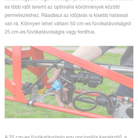
és több időt teremt az optimális körülmények közötti
permetezéshez. Ráadásul az időjárás is kisebb hatással
van rá. Könnyen lehet váltani 50 cm-es fúvókatávolságról
25 cm-es fúvókatávolságra vagy fordítva.
A 25 cm-es fúvókatávolság egy opcionális kiegészítő, a