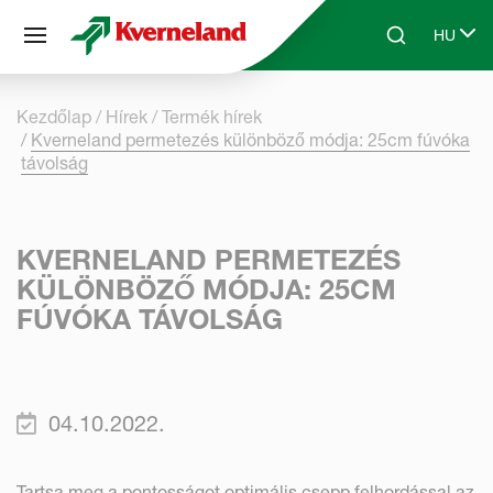
Süti preferenciák
HU
Skip to main content
Search
Select 
Kezdőlap
Hírek
Termék hírek
Kverneland permetezés különböző módja: 25cm fúvóka
távolság
KVERNELAND PERMETEZÉS
KÜLÖNBÖZŐ MÓDJA: 25CM
FÚVÓKA TÁVOLSÁG
04.10.2022.
Tartsa meg a pontosságot optimális csepp felhordással az