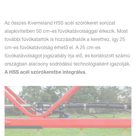
Az összes Kverneland HSS acél szórókeret sorozat
alapkivitelben 50 cm-es fúvókatávolsággal érkezik. Most
további fúvókatartók is hozzáadhatók a kerethez, így 25
cm-es fúvókatávolság érhető el. A 25 cm-es
fúvókatávolságot jogszabály írja elő, és korlátozott számú
országban alacsony sodródású technológiaként igazolják.
A HSS acél szórókeretbe integrálva.