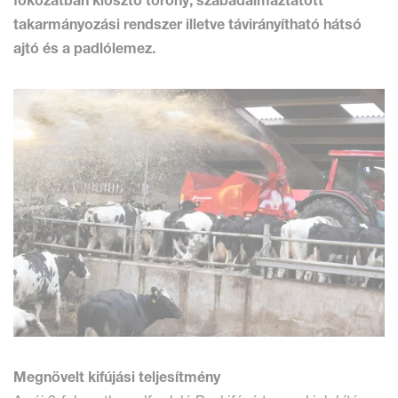
fokozatban kiosztó torony, szabadalmaztatott
takarmányozási rendszer illetve távirányítható hátsó
ajtó és a padlólemez.
Megnövelt kifújási teljesítmény