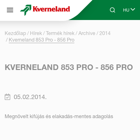
Süti preferenciák
HU
Skip to main content
Search
Select 
Kezdőlap
Hírek
Termék hírek
Archive
2014
Kverneland 853 Pro - 856 Pro
KVERNELAND 853 PRO - 856 PRO
05.02.2014.
Megnövelt kifújás és elakadás-mentes adagolás