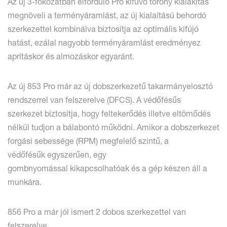
Az új 3-fokozatban elforduló Pro kifúvó torony kialakítás
megnöveli a terményáramlást, az új kialaítású behordó
szerkezettel kombinálva biztosítja az optimális kifújó
hatást, ezálal nagyobb terményáramlást eredményez
aprításkor és almozáskor egyaránt.
Az új 853 Pro már az új dobszerkezetű takarmányelosztó
rendszerrel van felszerelve (DFCS). A védőfésűs
szerkezet biztosítja, hogy feltekerődés illetve eltömődés
nélkül tudjon a bálabontó működni. Amikor a dobszerkezet
forgási sebessége (RPM) megfelelő szintű, a
védőfésűk egyszerűen, egy
gombnyomással kikapcsolhatóak és a gép készen áll a
munkára.
856 Pro a már jól ismert 2 dobos szerkezettel van
felszerelve.