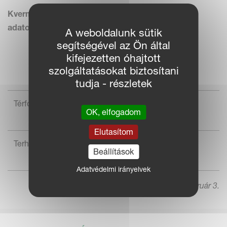
Kverneland Taarup 853 Pro és 856 Pro – Műszaki
adatok rövidek:
A weboldalunk sütik
segítségével az Ön által
kifejezetten óhajtott
Bálabontó 853 Pro és
szolgáltatásokat biztosítani
856 Pro
tudja - részletek
3
Térfogat m
-ben
3,0 - 853 Pro
OK, elfogadom
6,0 - 856 Pro
Elutasítom
Terhelhetőség kg-ban
1700 - 853 Pro
Beállítások
3000 - 856 Pro
Adatvédelmi irányelvek
2014. február 3.