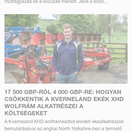
műtrágyázás és a kőzúzás mellett. Jack a köze...
17 500 GBP-RÓL 4 000 GBP-RE: HOGYAN
CSÖKKENTIK A KVERNELAND EKÉK XHD
WOLFRÁM ALKATRÉSZEI A
KÖLTSÉGEKET
A Kverneland XHD wolfrámkarbid eredeti ekealkatrészek
bemutatásával az angliai North Yorkshire-ben a termelő