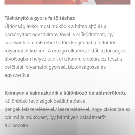
Távirányító a gyors feltöltéshez
Újdonság akkor most működik a hátsó ajtó és a
padlónyitást egy távirányítóval is működtetheti, így
csökkentve a traktorból történi kiugrálást a feltötltési
folyamatok közben. A mozgó alkatrészektől biztonságos
távolságban helyezkedik el a kamra oldalán. Ez teszi a
betöltési folyamatot gyorssá, biztonságossá és
egyszerűvé.
Könnyen alkalmazkodik a különböző bálaátmérõkhöz
Különböző távolságok beállíthatóak a
pengék felszerelésével / leszerelésével, hogy biztosítsa az
optimális működést, így bármilyen bálaátmérőt
tud kezelni.