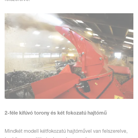
2-féle kifúvó torony és két fokozatú hajtómű
Mindkét modell kétfokozatú hajtóművel van felszerelve,