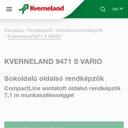
Süti preferenciák
HU
Skip to main content
Search
Select 
Kezdőlap
Rendképzők
Kétrotoros rendképzők
Kverneland 9471 S VARIO
KVERNELAND 9471 S VARIO
Sokoldalú oldalsó rendképzők
CompactLine vontatott oldalsó rendképzők
7,1 m munkaszélességgel