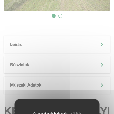
Leírás
Részletek
Műszaki Adatok
KERESSE MEG HELYI
A weboldalunk sütik