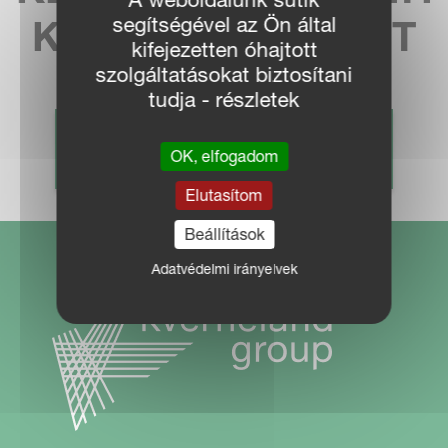
segítségével az Ön által
KÉPVISELETÜNKET
kifejezetten óhajtott
szolgáltatásokat biztosítani
tudja - részletek
KERESKEDŐ KERESÉS
OK, elfogadom
Elutasítom
Beállítások
Adatvédelmi irányelvek