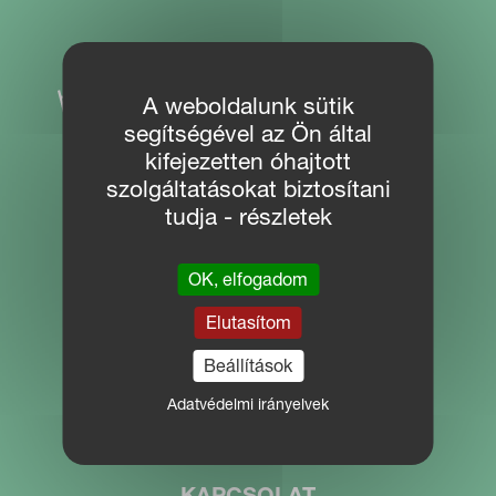
A weboldalunk sütik
segítségével az Ön által
kifejezetten óhajtott
szolgáltatásokat biztosítani
tudja - részletek
WEBHELY NAVIGÁCIÓ
OK, elfogadom
Letöltések
Elutasítom
Partner Portal
Beállítások
MYKVERNELAND
Adatvédelmi irányelvek
KAPCSOLAT