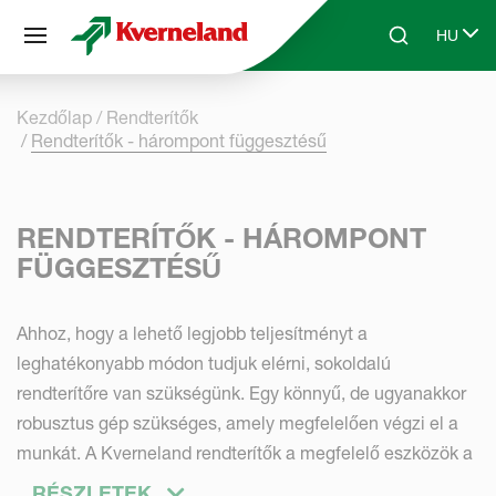
Süti preferenciák
HU
Skip to main content
Search
Select 
Kezdőlap
Rendterítők
Rendterítők - hárompont függesztésű
RENDTERÍTŐK - HÁROMPONT
FÜGGESZTÉSŰ
Ahhoz, hogy a lehető legjobb teljesítményt a
leghatékonyabb módon tudjuk elérni, sokoldalú
rendterítőre van szükségünk. Egy könnyű, de ugyanakkor
robusztus gép szükséges, amely megfelelően végzi el a
munkát. A Kverneland rendterítők a megfelelő eszközök a
termény egyenletes és gyors szárítására. A Kverneland
RÉSZLETEK