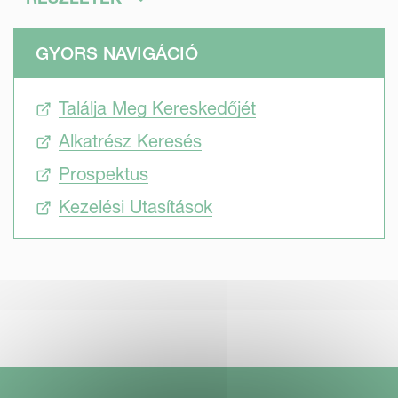
rendterítőkkel azonnal reagálhatunk a kiszámíthatatlan
időjárási körülményekre.
GYORS NAVIGÁCIÓ
Találja Meg Kereskedőjét
Alkatrész Keresés
Prospektus
Kezelési Utasítások