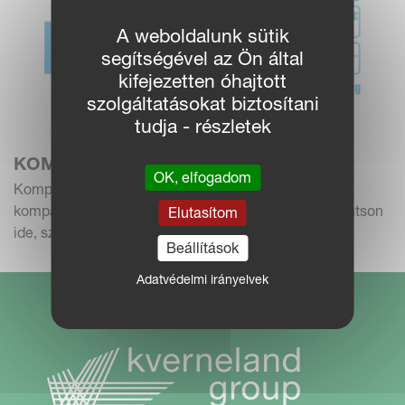
A weboldalunk sütik
segítségével az Ön által
kifejezetten óhajtott
szolgáltatásokat biztosítani
tudja - részletek
KOMPATIBILITÁS ELLENŐRZŐ
OK, elfogadom
Kompatibilitás ellenőrző: Szeretném ellenőrizni a
kompatibilitást a traktor és a munkagép között.Kattintson
Elutasítom
ide, szeretné ellenőrizni a traktor és a mun...
Beállítások
Adatvédelmi irányelvek