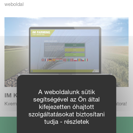
weboldal
A weboldalunk sütik
IM KALKULÁTOR APPLIKÁCIÓK
segítségével az Ön által
Kverneland Group iM FARMING megtakarítás kalkulátora!
kifejezetten óhajtott
szolgáltatásokat biztosítani
tudja - részletek