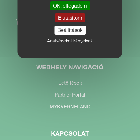
OK, elfogadom
Elutasítom
Beállítások
Adatvédelmi irányelvek
WEBHELY NAVIGÁCIÓ
Letöltések
Partner Portal
MYKVERNELAND
KAPCSOLAT