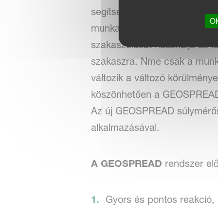
segítségével. Így, például 
OK
munkaszélességet lépésről
szakaszolását használja az 
szakaszra. Nme csak a munkas
változik a változó körülmén
köszönhetően a GEOSPREAD re
Az új GEOSPREAD súlymérős 
alkalmazásával.
A GEOSPREAD
rendszer elő
Gyors és pontos reakció, 