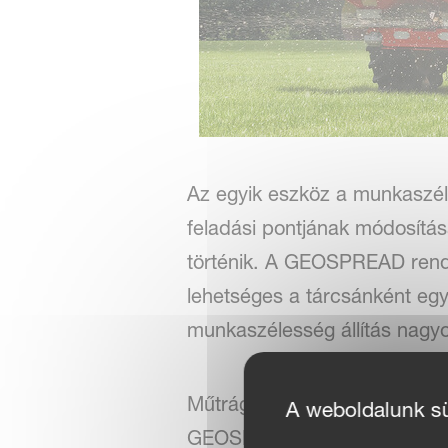
Az egyik eszköz a munkaszél
feladási pontjának módosítá
történik. A GEOSPREAD rend
lehetséges a tárcsánként egye
munkaszélesség állítás nagy
Műtrágyaszóróját pontosabb
A weboldalunk süt
GEOSPREAD rendszert is has