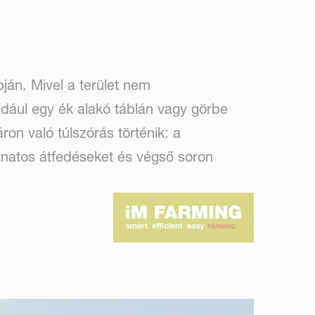
ján. Mivel a terület nem
dául egy ék alakó táblán vagy görbe
ron való túlszórás történik: a
ánatos átfedéseket és végső soron