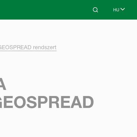
HU
Search
Select lang
a GEOSPREAD rendszert
A
GEOSPREAD