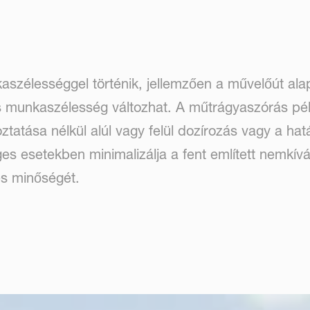
szélességgel történik, jellemzően a művelőút alap
s munkaszélesség változhat. A műtrágyaszórás pél
tatása nélkül alúl vagy felül dozírozás vagy a hatá
es esetekben minimalizálja a fent említett nemkív
és minőségét.