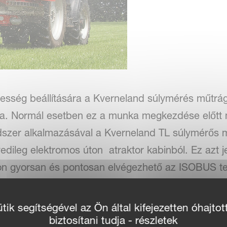
esség beállítására a Kverneland súlymérés műtrá
sa. Normál esetben ez a munka megkezdése előtt
szer alkalmazásával a Kverneland TL súlymérős 
dileg elektromos úton atraktor kabinból. Ez azt je
on gyorsan és pontosan elvégezhető az ISOBUS ter
an tudja beállítani, amennyiben a IsoMatch GEOC
ik segítségével az Ön által kifejezetten óhajtot
biztosítani tudja - részletek
ználja. A munkaszélesség helyspecifikusan kerü