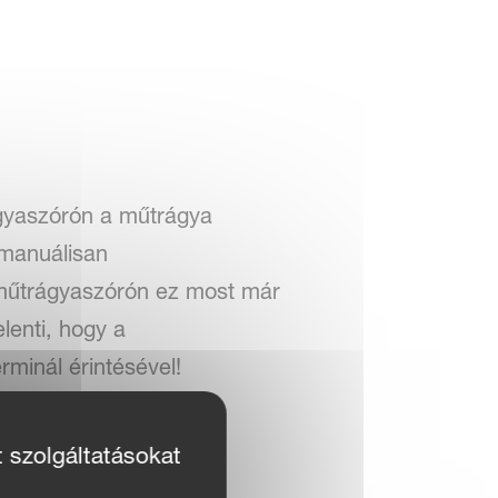
gyaszórón a műtrágya
 manuálisan
műtrágyaszórón ez most már
lenti, hogy a
minál érintésével!
ONTROL mellett az
t szolgáltatásokat
l meghatározásra GPS