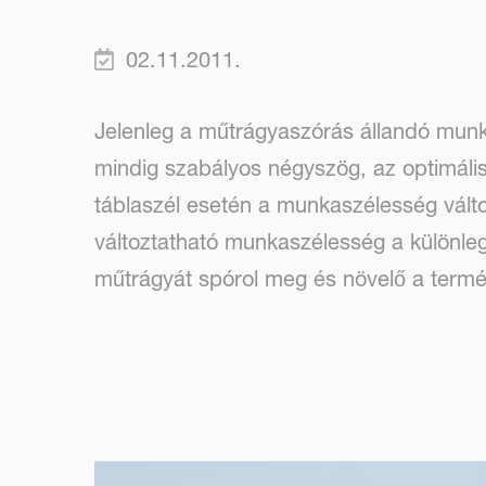
02.11.2011.
Jelenleg a műtrágyaszórás állandó munka
mindig szabályos négyszög, az optimáli
táblaszél esetén a munkaszélesség változ
változtatható munkaszélesség a különleg
műtrágyát spórol meg és növelő a term