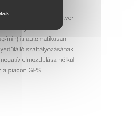
 elkezdi csökkenteni a
elvek
atch GEOCONTROL szoftver
get néhány 2 m-es
kg/min) is automatikusan
gyedülálló szabályozásának
egatív elmozdulása nélkül.
r a piacon GPS