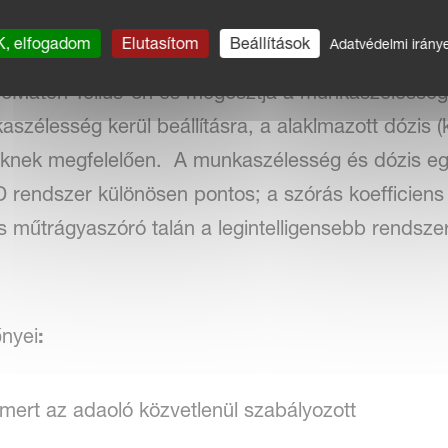
egy ék alakú tábla sarkában dolgozva, a GEOSPREAD
, elfogadom
Elutasítom
Beállítások
Adatvédelmi irány
 lépésre. GEOSPREAD ebben az esetben az IsoM
IsoMatch Tellus-on és megosztja a munkaszélessé
zélesség kerül beállításra, a alaklmazott dózis (
yeknek megfelelően. A munkaszélesség és dózis e
ndszer különösen pontos; a szórás koefficiens n
műtrágyaszóró talán a legintelligensebb rendsze
nyei
:
mert az adaoló közvetlenül szabályozott