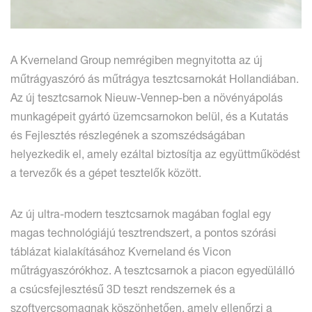
A Kverneland Group nemrégiben megnyitotta az új
műtrágyaszóró ás műtrágya tesztcsarnokát Hollandiában.
Az új tesztcsarnok Nieuw-Vennep-ben a növényápolás
munkagépeit gyártó üzemcsarnokon belül, és a Kutatás
és Fejlesztés részlegének a szomszédságában
helyezkedik el, amely ezáltal biztosítja az együttműködést
a tervezők és a gépet tesztelők között.
Az új ultra-modern tesztcsarnok magában foglal egy
magas technológiájú tesztrendszert, a pontos szórási
táblázat kialakításához Kverneland és Vicon
műtrágyaszórókhoz. A tesztcsarnok a piacon egyedülálló
a csúcsfejlesztésű 3D teszt rendszernek és a
szoftvercsomagnak köszönhetően, amely ellenőrzi a