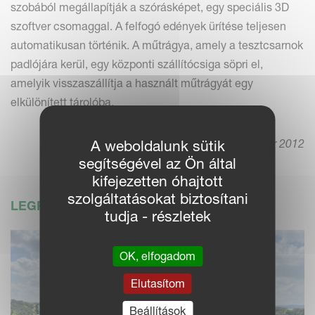
szobából megállapítják a szórásképet, egy speciális 3D
szoftver csomaggal. A felfogó edények ürítése teljesen
automatikusan történik. A műtrágya, amely a tesztcsarnok
padlójára kerül, egy központi szállítócsiga söpri el,
amelyik visszaszállítja a használt műtrágyát egy
elkülönített tárolóba.
17.október 2012
A weboldalunk sütik
segítségével az Ön által
kifejezetten óhajtott
szolgáltatásokat biztosítani
LEGFRISSEBB HÍREK
tudja - részletek
OK, elfogadom
Elutasítom
Beállítások