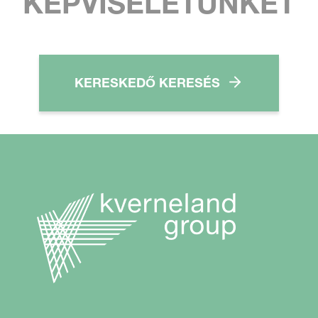
KÉPVISELETÜNKET
KERESKEDŐ KERESÉS