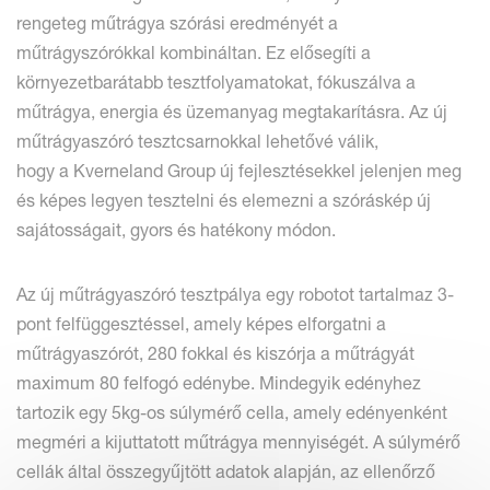
rengeteg műtrágya szórási eredményét a
műtrágyszórókkal kombináltan. Ez elősegíti a
környezetbarátabb tesztfolyamatokat, fókuszálva a
műtrágya, energia és üzemanyag megtakarításra. Az új
műtrágyaszóró tesztcsarnokkal lehetővé válik,
hogy a Kverneland Group új fejlesztésekkel jelenjen meg
és képes legyen tesztelni és elemezni a szóráskép új
sajátosságait, gyors és hatékony módon.
Az új műtrágyaszóró tesztpálya egy robotot tartalmaz 3-
pont felfüggesztéssel, amely képes elforgatni a
műtrágyaszórót, 280 fokkal és kiszórja a műtrágyát
maximum 80 felfogó edénybe. Mindegyik edényhez
tartozik egy 5kg-os súlymérő cella, amely edényenként
megméri a kijuttatott műtrágya mennyiségét. A súlymérő
cellák által összegyűjtött adatok alapján, az ellenőrző