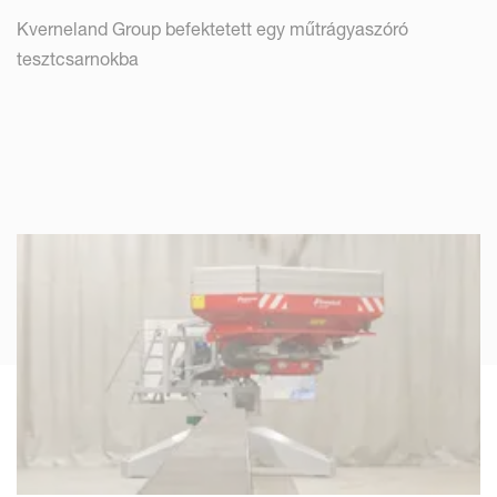
Kverneland Group befektetett egy műtrágyaszóró
tesztcsarnokba