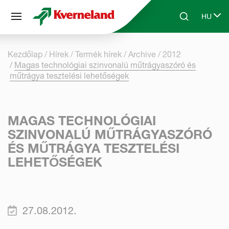
Süti preferenciák
HU
Skip to main content
Search
Select 
Kezdőlap
Hírek
Termék hírek
Archive
2012
Magas technológiai szinvonalú műtrágyaszóró és
műtrágya tesztelési lehetőségek
MAGAS TECHNOLÓGIAI
SZINVONALÚ MŰTRÁGYASZÓRÓ
ÉS MŰTRÁGYA TESZTELÉSI
LEHETŐSÉGEK
27.08.2012.