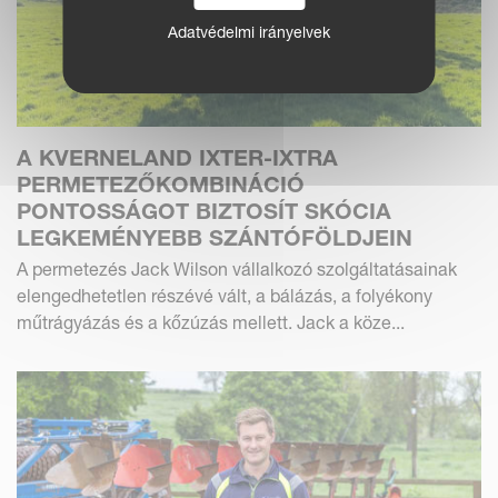
Adatvédelmi irányelvek
A KVERNELAND IXTER-IXTRA
PERMETEZŐKOMBINÁCIÓ
PONTOSSÁGOT BIZTOSÍT SKÓCIA
LEGKEMÉNYEBB SZÁNTÓFÖLDJEIN
A permetezés Jack Wilson vállalkozó szolgáltatásainak
elengedhetetlen részévé vált, a bálázás, a folyékony
műtrágyázás és a kőzúzás mellett. Jack a köze...