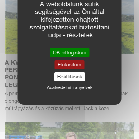
A weboldalunk sütik
segítségével az Ön által
kifejezetten óhajtott
szolgáltatásokat biztosítani
tudja - részletek
OK, elfogadom
A KVERNELAND IXTER-IXTRA
Elutasítom
PERMETEZŐKOMBINÁCIÓ
Beállítások
PONTOSSÁGOT BIZTOSÍT SKÓCIA
LEGKEMÉNYEBB SZÁNTÓFÖLDJEIN
Adatvédelmi irányelvek
A permetezés Jack Wilson vállalkozó szolgáltatásainak
elengedhetetlen részévé vált, a bálázás, a folyékony
műtrágyázás és a kőzúzás mellett. Jack a köze...