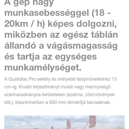
A gép nagy
munkasebességgel (18 -
20km / h) képes dolgozni,
miközben az egész táblán
állandó a vágásmagasság
és tartja az egységes
munkamélységet
.
A Qualidisc Pro sekély és mélyebb talajműveléshez 15
cm-ig. Kiváló teljesítményt mutat nagy mennyiségű
szármaradványos területeken (szalma, zöld növények
stb.), köszönhetően a 600 mm átmérőjű tárcsáknak.