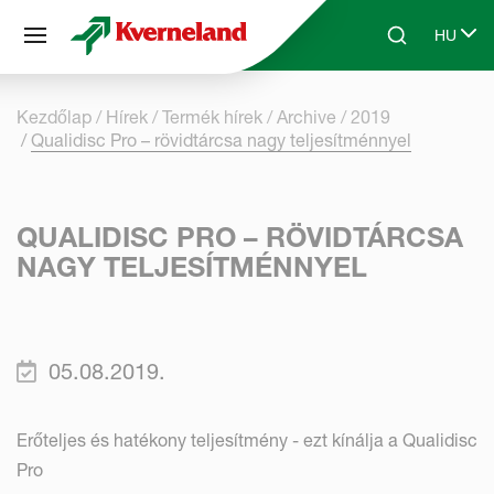
Süti preferenciák
HU
Skip to main content
Search
Select 
Kezdőlap
Hírek
Termék hírek
Archive
2019
Qualidisc Pro – rövidtárcsa nagy teljesítménnyel
QUALIDISC PRO – RÖVIDTÁRCSA
NAGY TELJESÍTMÉNNYEL
05.08.2019.
Erőteljes és hatékony teljesítmény - ezt kínálja a Qualidisc
Pro