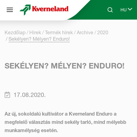
Süti preferenciák
HU
Skip to main content
Search
Select 
Kezdőlap
Hírek
Termék hírek
Archive
2020
Sekélyen? Mélyen? Enduro!
SEKÉLYEN? MÉLYEN? ENDURO!
17.08.2020.
Az új, sokoldalú kultivátor a Kverneland Enduro a
megfelelő választás mind sekély tarló, mind mélyebb
munkamélység esetén.