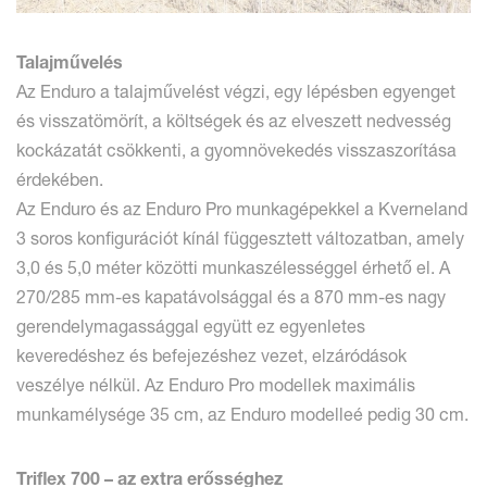
Talajművelés
Az Enduro a talajművelést végzi, egy lépésben egyenget
és visszatömörít, a költségek és az elveszett nedvesség
kockázatát csökkenti, a gyomnövekedés visszaszorítása
érdekében.
Az Enduro és az Enduro Pro munkagépekkel a Kverneland
3 soros konfigurációt kínál függesztett változatban, amely
3,0 és 5,0 méter közötti munkaszélességgel érhető el. A
270/285 mm-es kapatávolsággal és a 870 mm-es nagy
gerendelymagassággal együtt ez egyenletes
keveredéshez és befejezéshez vezet, elzáródások
veszélye nélkül. Az Enduro Pro modellek maximális
munkamélysége 35 cm, az Enduro modelleé pedig 30 cm.
Triflex 700 – az extra erősséghez