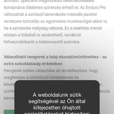
állítható. Speciális megmunkáló berendezésekkel
kombinálva tökéletes szintezés érhető el. Az Enduro Pro
változatnál a szintező berendezés második parallel
rendszere biztosítja az egyenletes munkaszöget akkor is,
ha a szintezési mélység változik. Ez a beállítás menet
közben a fülkéből is vezérelhető, rendkívül
felhasználóbarát a traktorvezető számára.
Választható hengerek a talaj visszatömörítéséhez - az
extra sokoldalúság érdekében
Hengerek széles választéka áll rendelkezésre, hogy
megfeleljen a különböző feltételeknek és
követelményeknek. A szalmabontás felgyorsul. Finom,
szintezett és időjárásálló felületet hagyva, a csigák okozta
A weboldalunk sütik
károsodások csökkennek és a nedvességet megőrzi.
segítségével az Ön által
kifejezetten óhajtott
szolgáltatásokat biztosítani