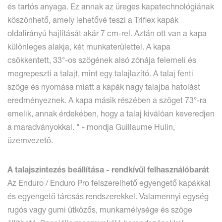
és tartós anyaga. Ez annak az üreges kapatechnológiának
köszönhető, amely lehetővé teszi a Triflex kapák
oldalirányú hajlítását akár 7 cm-rel. Aztán ott van a kapa
különleges alakja, két munkaterülettel. A kapa
csökkentett, 33°-os szögének alsó zónája felemeli és
megrepeszti a talajt, mint egy talajlazító. A talaj fenti
szöge és nyomása miatt a kapák nagy talajba hatolást
eredményeznek. A kapa másik részében a szöget 73°-ra
emelik, annak érdekében, hogy a talaj kiválóan keveredjen
a maradványokkal. " - mondja Guillaume Hulin,
üzemvezető.
A talajszintezés beállítása - rendkívül felhasználóbarát
Az Enduro / Enduro Pro felszerelhető egyengető kapákkal
és egyengető tárcsás rendszerekkel. Valamennyi egység
rugós vagy gumi ütközős, munkamélysége és szöge