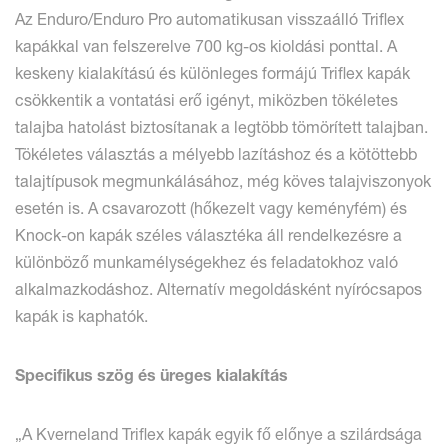
Az Enduro/Enduro Pro automatikusan visszaálló Triflex
kapákkal van felszerelve 700 kg-os kioldási ponttal. A
keskeny kialakítású és különleges formájú Triflex kapák
csökkentik a vontatási erő igényt, miközben tökéletes
talajba hatolást biztosítanak a legtöbb tömörített talajban.
Tökéletes választás a mélyebb lazításhoz és a kötöttebb
talajtípusok megmunkálásához, még köves talajviszonyok
esetén is. A csavarozott (hőkezelt vagy keményfém) és
Knock-on kapák széles választéka áll rendelkezésre a
különböző munkamélységekhez és feladatokhoz való
alkalmazkodáshoz. Alternatív megoldásként nyírócsapos
kapák is kaphatók.
Specifikus szög és üreges kialakítás
„A Kverneland Triflex kapák egyik fő előnye a szilárdsága