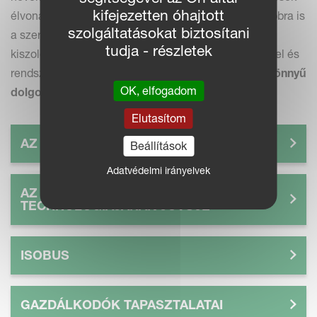
kifejezetten óhajtott
élvonalába tartozunk, ez az egyértelmű célunk továbbra is
szolgáltatásokat biztosítani
a szervezetünknél, de még ettől is fontosabb, hogy
tudja - részletek
kiszolgáljuk a gazdálkodókat a megfelelő eszközökkel és
rendszerekkel, melyek első osztályúak így
nagyon könnyű
OK, elfogadom
dolgozni velük
.
Elutasítom
AZ IM FARMING GAZDÁLKODÁSRÓL
Beállítások
Adatvédelmi irányelvek
AZ INTELLIGENS GAZDÁLKODÁS
TECHNOLÓGIÁJÁNAK JÖVŐJE
ISOBUS
GAZDÁLKODÓK TAPASZTALATAI