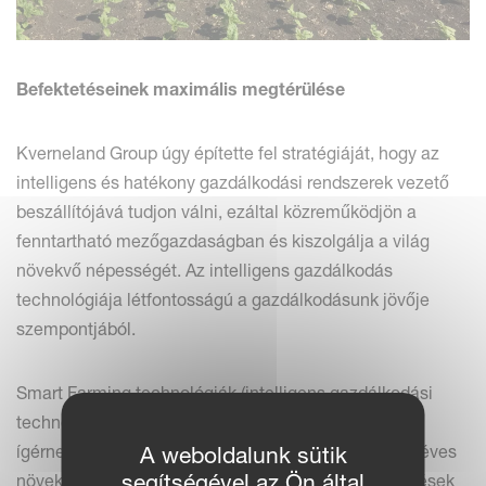
Befektetéseinek
maximális megtérülése
Kverneland Group úgy építette fel stratégiáját, hogy az
intelligens és hatékony gazdálkodási rendszerek vezető
beszállítójává tudjon válni, ezáltal közreműködjön a
fenntartható mezőgazdaságban és kiszolgálja a világ
növekvő népességét. Az intelligens gazdálkodás
technológiája létfontosságú a gazdálkodásunk jövője
szempontjából.
Smart Farming technológiák (intelligens gazdálkodási
technológiák) hosszú távú növekedési lehetőséget
ígérnek a mezőgazdasági ágazaton belül, a becsült éves
A weboldalunk sütik
segítségével az Ön által
növekedési ráta 10-20% közötti. Mivel ezen fejlesztések