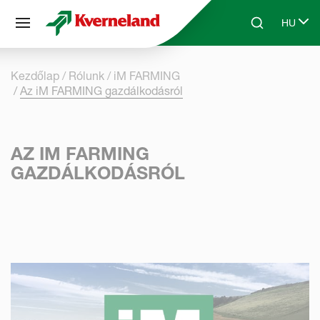
Süti preferenciák
HU
Skip to main content
Search
Select 
Kezdőlap
Rólunk
iM FARMING
Az iM FARMING gazdálkodásról
AZ IM FARMING
GAZDÁLKODÁSRÓL