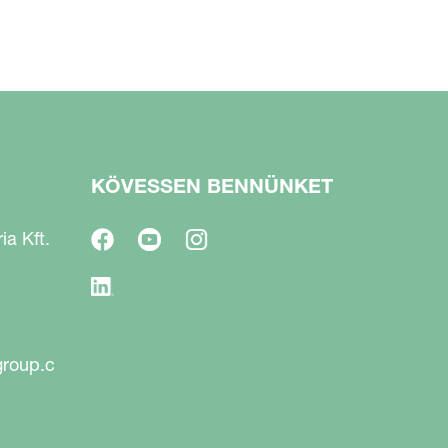
KÖVESSEN BENNÜNKET
a Kft.
group.c