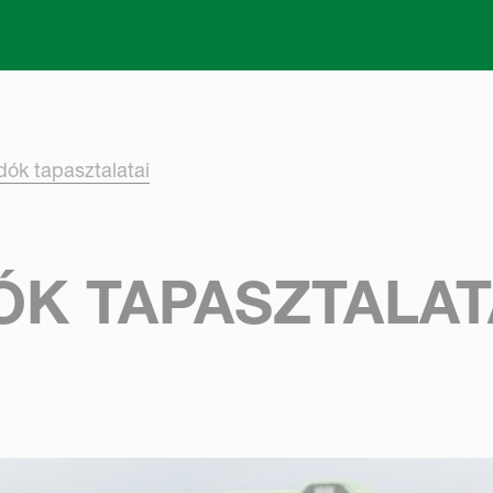
Skip to main content
ók tapasztalatai
K TAPASZTALAT