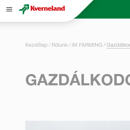
Süti preferenciák
Kezdőlap
Rólunk
iM FARMING
Gazdálkod
GAZDÁLKODÓ