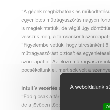
“A gépek megbízhatóak és működtetésü
egyenletes műtrágyaszórás nagyon font
is megtekintettük, de végül úgy döntött
vesszük meg, a tárcsánkénti szórólapát-
“Figyelembe vettük, hogy tárcsánként 8
műtrágyaszórást biztosít és egyenleteseb
szórólapáttal. Az előző műtrágyaszórónk
pocsékoltunk el, mert sok volt a szenny
A weboldalunk süt
Intuitív vezérlés az IsoMatch Tellus GO
“
Eddig csak a tárcsás műtrágyaszóróná
de a jövőben több Kverneland gépbe is 
OK