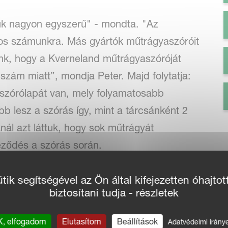
k nagyon egyszerű" - mondta. "Az
os számunkra. Más gyártók műtrágyaszóróit
ünk, hogy a Kverneland műtrágyaszóróját
szám miatt”, mondja Peter. Majd folytatja:
 szórólapát van, mely folyamatosabb
b lesz a szórás így, mint a tárcsánként 2
nál azt láttuk, hogy sok műtrágyát
eződés a szórás során.
ik segítségével az Ön által kifejezetten óhajtot
 terminállal
biztosítani tudja - részletek
l használtuk az
IsoMatch Tellus GO
terminált,
szeretnénk beruházni, így az összes gépnél
, elfogadom
Elutasítom
Beállítások
Adatvédelmi irány