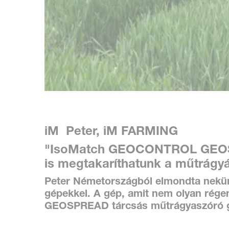
iM Peter, iM FARMING
"
IsoMatch GEOCONTROL GEOSP
is megtakaríthatunk a műtrágy
Peter Németországból elmondta nekün
gépekkel. A gép, amit nem olyan rége
GEOSPREAD tárcsás műtrágyaszóró 