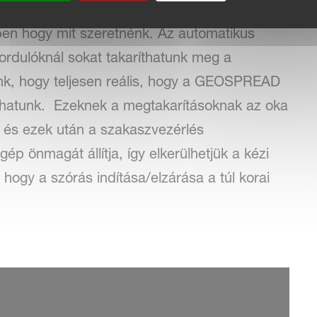
inál jól áttekinthető tervezésű, mely lehetővé
ben hogy mit szeretnénk. Az automatikus
fordulóknál sokat takaríthatunk meg a
nk, hogy teljesen reális, hogy a GEOSPREAD
thatunk. Ezeknek a megtakarításoknak az oka
n és ezek után a szakaszvezérlés
ép önmagát állítja, így elkerülhetjük a kézi
, hogy a szórás indítása/elzárása a túl korai