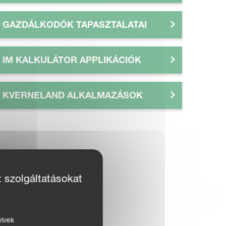
GAZDÁLKODÓK TAPASZTALATAI
IM KALKULÁTOR APPLIKÁCIÓK
KVERNELAND ALKALMAZÁSOK
t szolgáltatásokat
elvek