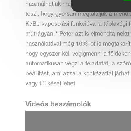
használhatjuk majd ezt a terminál. A term
teszi, hogy gyorsan megtaláljuk a menü
Ki/Be kapcsolási funkcióval a táblavégi 
műtrágyán." Peter azt is elmondta nekü
használatával még 10%-ot is megtakarí
hogy egyszer kell végigmenni a földeke
automatikusan végzi a feladatát, a szóróg
beállítást, ami azzal a kockázattal járhat
vagy túl kései lehet.
Videós beszámolók