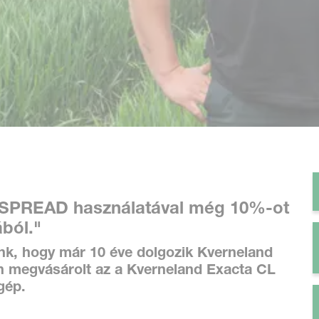
READ használatával még 10%-ot
ából
."
k, hogy már 10 éve dolgozik Kverneland
n megvásárolt az a Kverneland Exacta CL
gép.